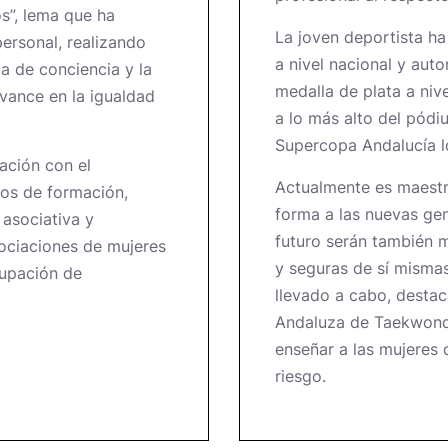
s”, lema que ha
La joven deportista h
personal, realizando
a nivel nacional y au
a de conciencia y la
medalla de plata a niv
vance en la igualdad
a lo más alto del pódi
Supercopa Andalucía l
ación con el
Actualmente es maestra
os de formación,
forma a las nuevas ge
asociativa y
futuro serán también 
ociaciones de mujeres
y seguras de sí misma
rupación de
llevado a cabo, destac
Andaluza de Taekwondo
enseñar a las mujeres 
riesgo.