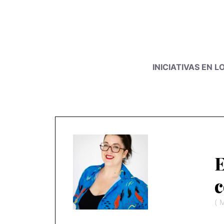
INICIATIVAS EN 
E
c
(