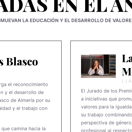
DAS EN EL A
ROMUEVAN LA EDUCACIÓN Y EL DESARROLLO DE VALORE
La
s Blasco
M
(J
rga el reconocimiento
El Jurado de los Prem
n y el desarrollo de
a iniciativas que prom
lasco de Almería por su
valores para la iguald
ldad y el trabajo con
su trabajo combinando
perspectiva de género,
 que camina hacia la
profesional al respecto