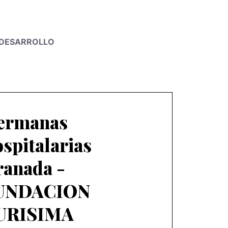
L DESARROLLO
ermanas
spitalarias
ranada -
UNDACION
URISIMA