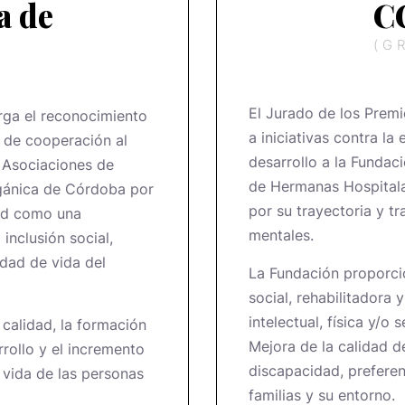
a de
C
(G
El Jurado de los Prem
rga el reconocimiento
a iniciativas contra la
 o de cooperación al
desarrollo a la Funda
e Asociaciones de
de Hermanas Hospitala
gánica de Córdoba por
por su trayectoria y t
ad como una
mentales.
inclusión social,
lidad de vida del
La Fundación proporcio
social, rehabilitadora 
intelectual, física y/o 
calidad, la formación
Mejora de la calidad d
rrollo y el incremento
discapacidad, preferen
 vida de las personas
familias y su entorno.