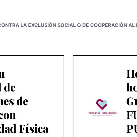
 CONTRA LA EXCLUSIÓN SOCIAL O DE COOPERACIÓN A
n
H
l de
ho
nes de
G
con
F
dad Física
P